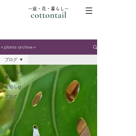
～庭・花・暮らし～
cottontail
＜plants archive＞
ブログ
全ての記
事
お知らせ
ブログ