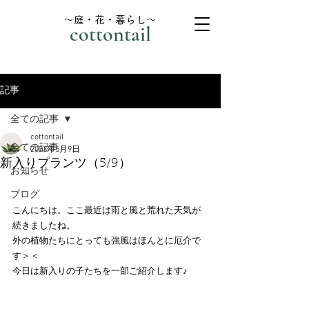
～庭・花・暮らし～
cottontail
記事
全ての記事
cottontail
全ての記事
2023年5月9日
新入りプランツ（5/9）
お知らせ
ブログ
こんにちは。ここ最近は雨と風と荒れた天気が
続きましたね。
外の植物たちにとっても強風はほんとに厄介で
す＞＜
今日は新入りの子たちを一部ご紹介します♪