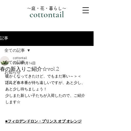
～庭・花・暮らし～
cottontail
記事
全ての記事
cottontail
全ての記事
2024年3月14日
春の新入りご紹介☆vol.2
お知らせ
暖かくなってきたけど、でもまだ寒い～＞＜
ブログ
ほんと春本番が待ち遠しいですが、あと少し、
あと少し待ちましょう！
少しまた新しい子たちが入荷したので、ご紹介
します☆
■フィロデンドロン・プリンス オブ オレンジ