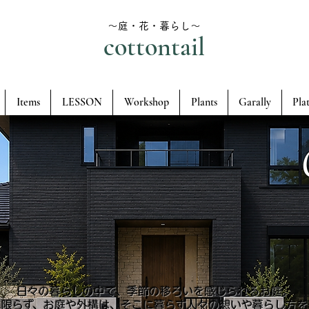
～庭・花・暮らし～
cottontail
Items
LESSON
Workshop
Plants
Garally
Pla
日々の暮らしの中で、季節の移ろいを感じられるお庭。
に限らず、お庭や外構は、そこに暮らす人々の想いや暮らし方を