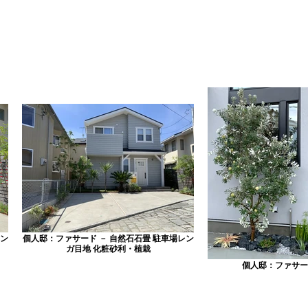
レン
個人邸：ファサード － 自然石石畳 駐車場レン
ガ目地 化粧砂利・植栽
個人邸：ファサー