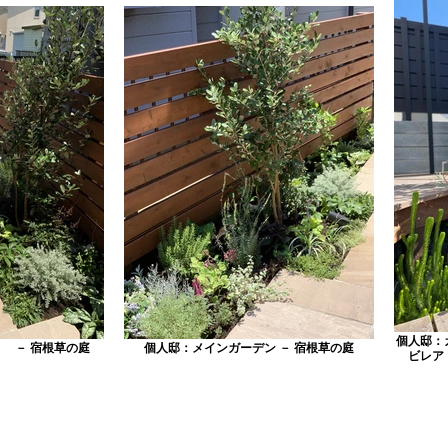
個人邸：
 － 宿根草の庭
個人邸：メインガーデン － 宿根草の庭
ビレア