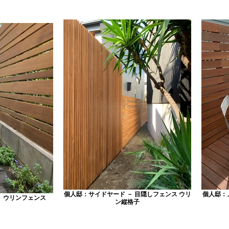
個人邸：サイドヤード － 目隠しフェンス ウリ
個人邸：
－ ウリンフェンス
ン縦格子