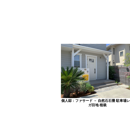
個人邸：ファサード － 自然石石畳 駐車場
ガ目地 植栽