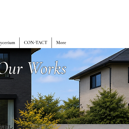
tycerium
CON-TACT
More
Our Works
表現し