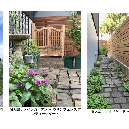
 ウ
個人邸：メインガーデン － ウリンフェンス ア
個人邸：サイドヤード 
ンティークゲート