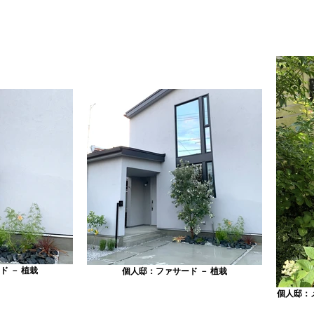
ド － 植栽
個人邸：ファサード － 植栽
個人邸：