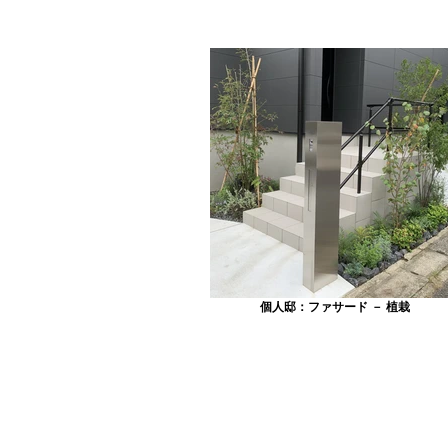
個人邸：ファサード － 植栽