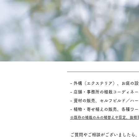
- 外構（エクステリア）、
お庭の設
- 店舗・事務所の植栽コーディネ
- 資材の販売、セルフビルド／ハ
- 植物・寄せ植えの販売、各種ワ
※既存の植栽のみの植替えや剪定、抜根
ご質問やご相談がございましたら