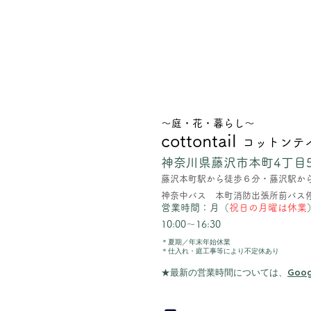
～庭・花・暮らし～
cottontail
コットンテ
​神奈川県藤沢市本町4丁目5
​​藤沢本町駅から徒歩６分・藤沢駅か
神奈中バス ​本町消防出張所前バス
営業時間：月（
祝日の月曜は休業
10:00～16:30
​＊夏期／年末年始休業
＊仕入れ・庭工事等により不定休あり
​★最新の営業時
間については、
Goo