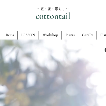
～庭・花・暮らし～
cottontail
Items
LESSON
Workshop
Plants
Garally
Pla