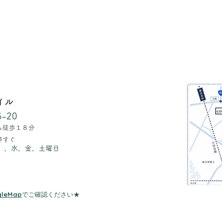
イル
-20
ら徒歩１８分
停すぐ
）、水、金、土曜日
gleMap
でご確認ください★