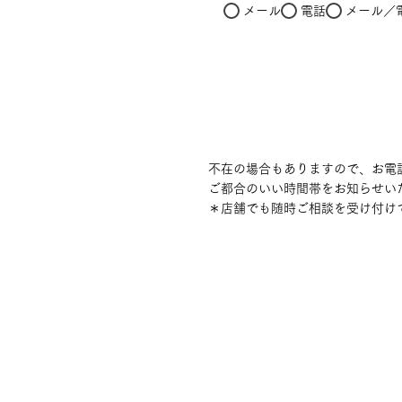
メール
電話
メール／
​不在の場合もありますので、お
​ご都合のいい時間帯をお知らせ
​
​＊店舗でも随時ご相談を受け付