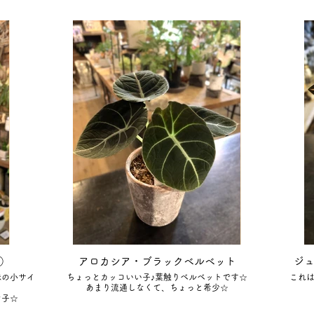
）
アロカシア・ブラックベルベット
ジ
株の小サイ
ちょっとカッコいい子♪葉触りベルベットです☆
これ
あまり流通しなくて、ちょっと希少☆
な子☆