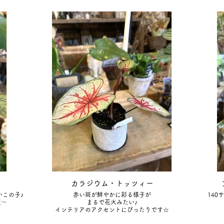
カラジウム・トッツィー
この子♪
赤い斑が鮮やかに彩る様子が
140
麗～
まるで花火みたい♪
インテリアのアクセントにぴったりです☆