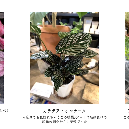
ペペ）
カラテア・オルナータ
何度見ても見惚れちゃうこの模様♪アート作品顔負けの
こ
絵筆の細やかさに脱帽です☆