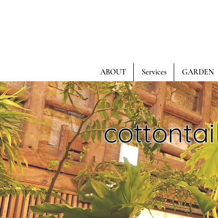
ABOUT
Services
GARDEN
cottontai