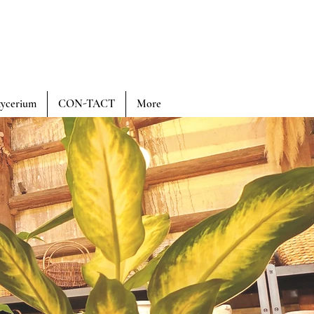
tycerium
CON-TACT
More