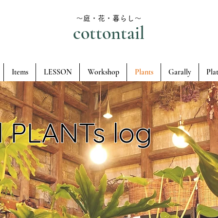
～庭・花・暮らし～
cottontail
Items
LESSON
Workshop
Plants
Garally
Pla
l PLANTs log